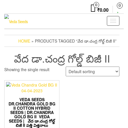
Skip
0
0
to
₹0.00
the
content
Toggle
navigati
HOME
» PRODUCTS TAGGED “వేద డా.చంద్ర గోల్డ్ బిజీ II”
వేద డా.చంద్ర గోల్డ్ బిజీ II
Showing the single result
VEDA SEEDS
DR.CHANDRA GOLD BG
II COTTON HYBRID
SEEDS | DR.CHANDRA
GOLD BG II VEDA
SEEDS | వేద డా.చంద్ర గోల్డ్
బిజీ II పత్తి విత్తనాలు