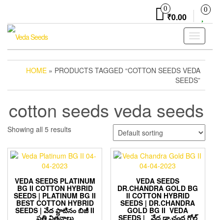
Skip
0
0
to
₹0.00
the
content
Toggle
navigati
HOME
» PRODUCTS TAGGED “COTTON SEEDS VEDA
SEEDS”
cotton seeds veda seeds
Showing all 5 results
VEDA SEEDS PLATINUM
VEDA SEEDS
BG II COTTON HYBRID
DR.CHANDRA GOLD BG
SEEDS | PLATINUM BG II
II COTTON HYBRID
BEST COTTON HYBRID
SEEDS | DR.CHANDRA
SEEDS | వేద ప్లాటినం బిజీ II
GOLD BG II VEDA
పత్తి విత్తనాలు
SEEDS | వేద డా.చంద్ర గోల్డ్