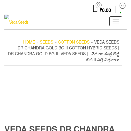
Skip
0
0
to
₹0.00
the
content
Toggle
navigati
HOME
»
SEEDS
»
COTTON SEEDS
» VEDA SEEDS
DR.CHANDRA GOLD BG II COTTON HYBRID SEEDS |
DR.CHANDRA GOLD BG II VEDA SEEDS | వేద డా.చంద్ర గోల్డ్
బిజీ II పత్తి విత్తనాలు
VEDA SEEDS DR.CHANDRA